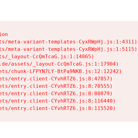
on

ts/meta-variant-templates-CyxRWpHj.js:1:4311)

ts/meta-variant-templates-CyxRWpHj.js:1:5115)

ts/_layout-CcQmTcaG.js:1:14865)

.de/assets/_layout-CcQmTcaG.js:1:17904)

ets/chunk-LFPYN7LY-BtPa9NKB.js:12:12242)

ets/entry.client-CYvhRTZ6.js:8:47857)

ets/entry.client-CYvhRTZ6.js:8:70555)

ets/entry.client-CYvhRTZ6.js:8:80879)

ets/entry.client-CYvhRTZ6.js:8:116440)

ets/entry.client-CYvhRTZ6.js:8:115520)