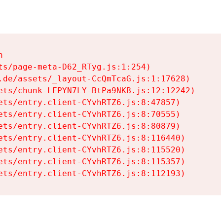


ts/page-meta-D62_RTyg.js:1:254)

.de/assets/_layout-CcQmTcaG.js:1:17628)

ets/chunk-LFPYN7LY-BtPa9NKB.js:12:12242)

ets/entry.client-CYvhRTZ6.js:8:47857)

ets/entry.client-CYvhRTZ6.js:8:70555)

ets/entry.client-CYvhRTZ6.js:8:80879)

ets/entry.client-CYvhRTZ6.js:8:116440)

ets/entry.client-CYvhRTZ6.js:8:115520)

ets/entry.client-CYvhRTZ6.js:8:115357)

ets/entry.client-CYvhRTZ6.js:8:112193)