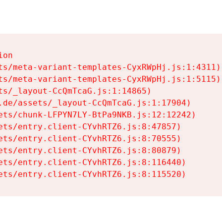
on

ts/meta-variant-templates-CyxRWpHj.js:1:4311)

ts/meta-variant-templates-CyxRWpHj.js:1:5115)

ts/_layout-CcQmTcaG.js:1:14865)

.de/assets/_layout-CcQmTcaG.js:1:17904)

ets/chunk-LFPYN7LY-BtPa9NKB.js:12:12242)

ets/entry.client-CYvhRTZ6.js:8:47857)

ets/entry.client-CYvhRTZ6.js:8:70555)

ets/entry.client-CYvhRTZ6.js:8:80879)

ets/entry.client-CYvhRTZ6.js:8:116440)

ets/entry.client-CYvhRTZ6.js:8:115520)