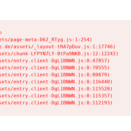


ets/page-meta-D62_RTyg.js:1:254)

e.de/assets/_layout-tRA7pDuv.js:1:17746)

sets/chunk-LFPYN7LY-BtPa9NKB.js:12:12242)

sets/entry.client-DgL1BNWN.js:8:47857)

sets/entry.client-DgL1BNWN.js:8:70555)

sets/entry.client-DgL1BNWN.js:8:80879)

sets/entry.client-DgL1BNWN.js:8:116440)

sets/entry.client-DgL1BNWN.js:8:115520)

sets/entry.client-DgL1BNWN.js:8:115357)

sets/entry.client-DgL1BNWN.js:8:112193)