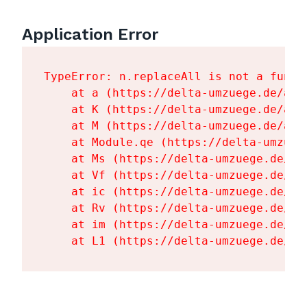
Application Error
TypeError: n.replaceAll is not a functi
    at a (https://delta-umzuege.de/ass
    at K (https://delta-umzuege.de/ass
    at M (https://delta-umzuege.de/ass
    at Module.qe (https://delta-umzueg
    at Ms (https://delta-umzuege.de/as
    at Vf (https://delta-umzuege.de/as
    at ic (https://delta-umzuege.de/as
    at Rv (https://delta-umzuege.de/as
    at im (https://delta-umzuege.de/as
    at L1 (https://delta-umzuege.de/as