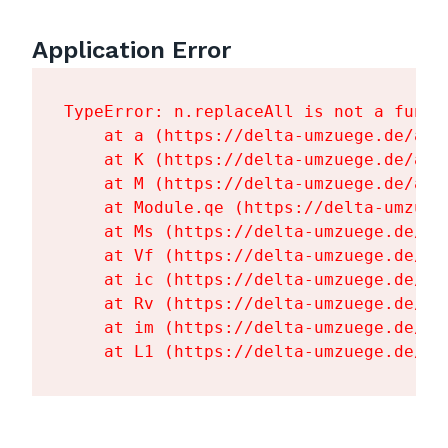
Application Error
TypeError: n.replaceAll is not a functi
    at a (https://delta-umzuege.de/ass
    at K (https://delta-umzuege.de/ass
    at M (https://delta-umzuege.de/ass
    at Module.qe (https://delta-umzueg
    at Ms (https://delta-umzuege.de/as
    at Vf (https://delta-umzuege.de/as
    at ic (https://delta-umzuege.de/as
    at Rv (https://delta-umzuege.de/as
    at im (https://delta-umzuege.de/as
    at L1 (https://delta-umzuege.de/as