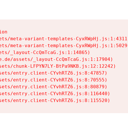
on

ets/meta-variant-templates-CyxRWpHj.js:1:4311)
ets/meta-variant-templates-CyxRWpHj.js:1:5029)
ets/_layout-CcQmTcaG.js:1:14865)

e.de/assets/_layout-CcQmTcaG.js:1:17904)

sets/chunk-LFPYN7LY-BtPa9NKB.js:12:12242)

sets/entry.client-CYvhRTZ6.js:8:47857)

sets/entry.client-CYvhRTZ6.js:8:70555)

sets/entry.client-CYvhRTZ6.js:8:80879)

sets/entry.client-CYvhRTZ6.js:8:116440)

sets/entry.client-CYvhRTZ6.js:8:115520)