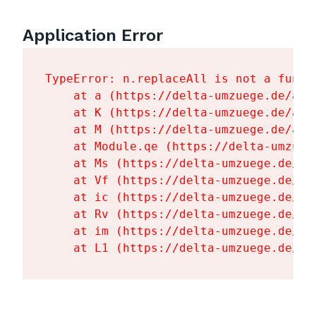
Application Error
TypeError: n.replaceAll is not a functi
    at a (https://delta-umzuege.de/ass
    at K (https://delta-umzuege.de/ass
    at M (https://delta-umzuege.de/ass
    at Module.qe (https://delta-umzueg
    at Ms (https://delta-umzuege.de/as
    at Vf (https://delta-umzuege.de/as
    at ic (https://delta-umzuege.de/as
    at Rv (https://delta-umzuege.de/as
    at im (https://delta-umzuege.de/as
    at L1 (https://delta-umzuege.de/as