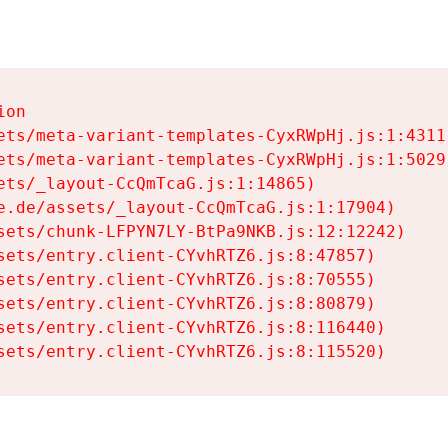
on

ets/meta-variant-templates-CyxRWpHj.js:1:4311)
ets/meta-variant-templates-CyxRWpHj.js:1:5029)
ets/_layout-CcQmTcaG.js:1:14865)

e.de/assets/_layout-CcQmTcaG.js:1:17904)

sets/chunk-LFPYN7LY-BtPa9NKB.js:12:12242)

sets/entry.client-CYvhRTZ6.js:8:47857)

sets/entry.client-CYvhRTZ6.js:8:70555)

sets/entry.client-CYvhRTZ6.js:8:80879)

sets/entry.client-CYvhRTZ6.js:8:116440)

sets/entry.client-CYvhRTZ6.js:8:115520)