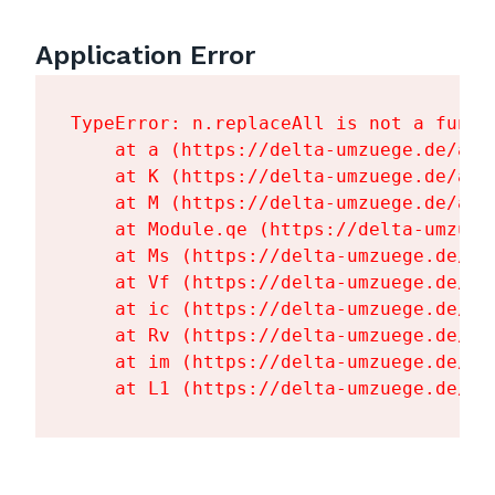
Application Error
TypeError: n.replaceAll is not a functi
    at a (https://delta-umzuege.de/ass
    at K (https://delta-umzuege.de/ass
    at M (https://delta-umzuege.de/ass
    at Module.qe (https://delta-umzueg
    at Ms (https://delta-umzuege.de/as
    at Vf (https://delta-umzuege.de/as
    at ic (https://delta-umzuege.de/as
    at Rv (https://delta-umzuege.de/as
    at im (https://delta-umzuege.de/as
    at L1 (https://delta-umzuege.de/as