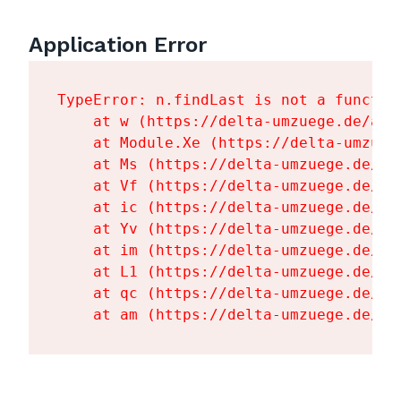
Application Error
TypeError: n.findLast is not a function
    at w (https://delta-umzuege.de/ass
    at Module.Xe (https://delta-umzueg
    at Ms (https://delta-umzuege.de/as
    at Vf (https://delta-umzuege.de/as
    at ic (https://delta-umzuege.de/as
    at Yv (https://delta-umzuege.de/as
    at im (https://delta-umzuege.de/as
    at L1 (https://delta-umzuege.de/as
    at qc (https://delta-umzuege.de/as
    at am (https://delta-umzuege.de/as