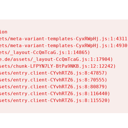
on

ets/meta-variant-templates-CyxRWpHj.js:1:4311)
ets/meta-variant-templates-CyxRWpHj.js:1:4930)
ets/_layout-CcQmTcaG.js:1:14865)

e.de/assets/_layout-CcQmTcaG.js:1:17904)

sets/chunk-LFPYN7LY-BtPa9NKB.js:12:12242)

sets/entry.client-CYvhRTZ6.js:8:47857)

sets/entry.client-CYvhRTZ6.js:8:70555)

sets/entry.client-CYvhRTZ6.js:8:80879)

sets/entry.client-CYvhRTZ6.js:8:116440)

sets/entry.client-CYvhRTZ6.js:8:115520)