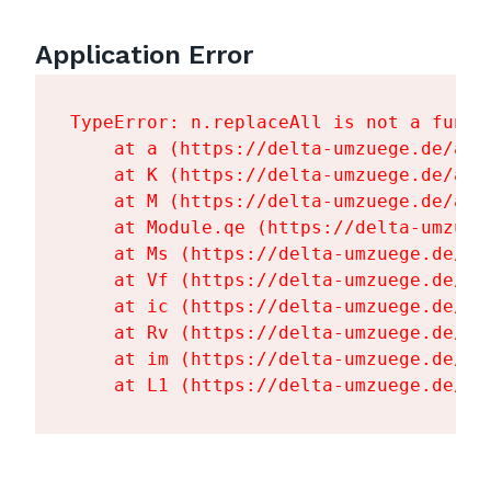
Application Error
TypeError: n.replaceAll is not a functi
    at a (https://delta-umzuege.de/ass
    at K (https://delta-umzuege.de/ass
    at M (https://delta-umzuege.de/ass
    at Module.qe (https://delta-umzueg
    at Ms (https://delta-umzuege.de/as
    at Vf (https://delta-umzuege.de/as
    at ic (https://delta-umzuege.de/as
    at Rv (https://delta-umzuege.de/as
    at im (https://delta-umzuege.de/as
    at L1 (https://delta-umzuege.de/as