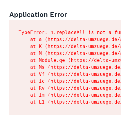
Application Error
TypeError: n.replaceAll is not a functi
    at a (https://delta-umzuege.de/ass
    at K (https://delta-umzuege.de/ass
    at M (https://delta-umzuege.de/ass
    at Module.qe (https://delta-umzueg
    at Ms (https://delta-umzuege.de/as
    at Vf (https://delta-umzuege.de/as
    at ic (https://delta-umzuege.de/as
    at Rv (https://delta-umzuege.de/as
    at im (https://delta-umzuege.de/as
    at L1 (https://delta-umzuege.de/as