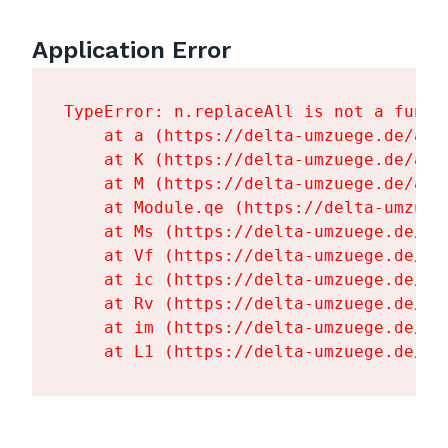
Application Error
TypeError: n.replaceAll is not a functi
    at a (https://delta-umzuege.de/ass
    at K (https://delta-umzuege.de/ass
    at M (https://delta-umzuege.de/ass
    at Module.qe (https://delta-umzueg
    at Ms (https://delta-umzuege.de/as
    at Vf (https://delta-umzuege.de/as
    at ic (https://delta-umzuege.de/as
    at Rv (https://delta-umzuege.de/as
    at im (https://delta-umzuege.de/as
    at L1 (https://delta-umzuege.de/as