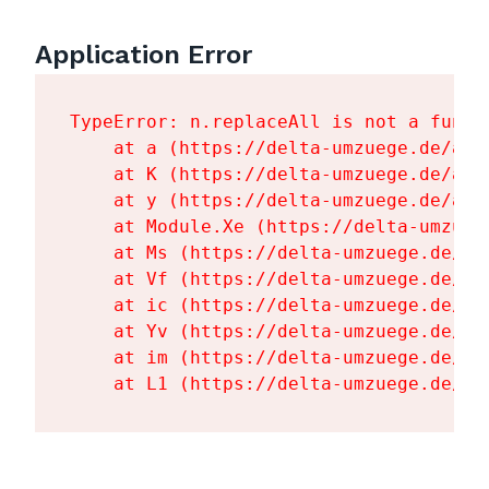
Application Error
TypeError: n.replaceAll is not a functi
    at a (https://delta-umzuege.de/ass
    at K (https://delta-umzuege.de/ass
    at y (https://delta-umzuege.de/ass
    at Module.Xe (https://delta-umzueg
    at Ms (https://delta-umzuege.de/as
    at Vf (https://delta-umzuege.de/as
    at ic (https://delta-umzuege.de/as
    at Yv (https://delta-umzuege.de/as
    at im (https://delta-umzuege.de/as
    at L1 (https://delta-umzuege.de/as