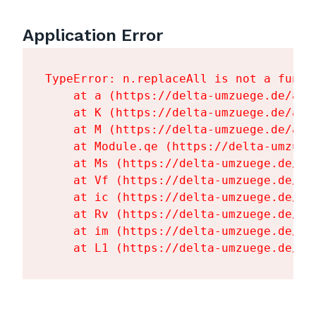
Application Error
TypeError: n.replaceAll is not a functi
    at a (https://delta-umzuege.de/ass
    at K (https://delta-umzuege.de/ass
    at M (https://delta-umzuege.de/ass
    at Module.qe (https://delta-umzueg
    at Ms (https://delta-umzuege.de/as
    at Vf (https://delta-umzuege.de/as
    at ic (https://delta-umzuege.de/as
    at Rv (https://delta-umzuege.de/as
    at im (https://delta-umzuege.de/as
    at L1 (https://delta-umzuege.de/as