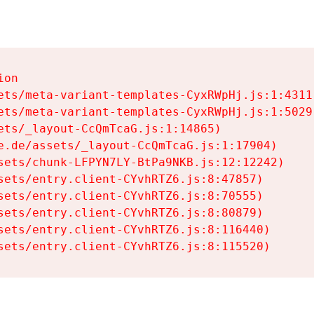
on

ets/meta-variant-templates-CyxRWpHj.js:1:4311)
ets/meta-variant-templates-CyxRWpHj.js:1:5029)
ets/_layout-CcQmTcaG.js:1:14865)

e.de/assets/_layout-CcQmTcaG.js:1:17904)

sets/chunk-LFPYN7LY-BtPa9NKB.js:12:12242)

sets/entry.client-CYvhRTZ6.js:8:47857)

sets/entry.client-CYvhRTZ6.js:8:70555)

sets/entry.client-CYvhRTZ6.js:8:80879)

sets/entry.client-CYvhRTZ6.js:8:116440)

sets/entry.client-CYvhRTZ6.js:8:115520)