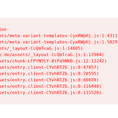
on

ets/meta-variant-templates-CyxRWpHj.js:1:4311)
ets/meta-variant-templates-CyxRWpHj.js:1:5029)
ets/_layout-CcQmTcaG.js:1:14865)

e.de/assets/_layout-CcQmTcaG.js:1:17904)

sets/chunk-LFPYN7LY-BtPa9NKB.js:12:12242)

sets/entry.client-CYvhRTZ6.js:8:47857)

sets/entry.client-CYvhRTZ6.js:8:70555)

sets/entry.client-CYvhRTZ6.js:8:80879)

sets/entry.client-CYvhRTZ6.js:8:116440)

sets/entry.client-CYvhRTZ6.js:8:115520)