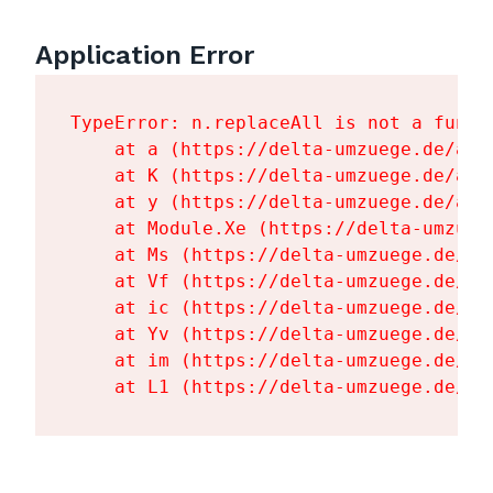
Application Error
TypeError: n.replaceAll is not a functi
    at a (https://delta-umzuege.de/ass
    at K (https://delta-umzuege.de/ass
    at y (https://delta-umzuege.de/ass
    at Module.Xe (https://delta-umzueg
    at Ms (https://delta-umzuege.de/as
    at Vf (https://delta-umzuege.de/as
    at ic (https://delta-umzuege.de/as
    at Yv (https://delta-umzuege.de/as
    at im (https://delta-umzuege.de/as
    at L1 (https://delta-umzuege.de/as