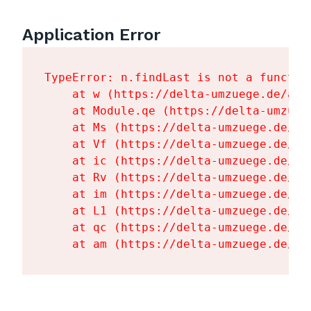
Application Error
TypeError: n.findLast is not a function
    at w (https://delta-umzuege.de/ass
    at Module.qe (https://delta-umzueg
    at Ms (https://delta-umzuege.de/as
    at Vf (https://delta-umzuege.de/as
    at ic (https://delta-umzuege.de/as
    at Rv (https://delta-umzuege.de/as
    at im (https://delta-umzuege.de/as
    at L1 (https://delta-umzuege.de/as
    at qc (https://delta-umzuege.de/as
    at am (https://delta-umzuege.de/as