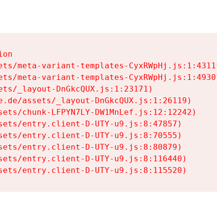
on

ets/meta-variant-templates-CyxRWpHj.js:1:4311)
ets/meta-variant-templates-CyxRWpHj.js:1:4930)
ets/_layout-DnGkcQUX.js:1:23171)

e.de/assets/_layout-DnGkcQUX.js:1:26119)

sets/chunk-LFPYN7LY-DW1MnLef.js:12:12242)

sets/entry.client-D-UTY-u9.js:8:47857)

sets/entry.client-D-UTY-u9.js:8:70555)

sets/entry.client-D-UTY-u9.js:8:80879)

sets/entry.client-D-UTY-u9.js:8:116440)

sets/entry.client-D-UTY-u9.js:8:115520)