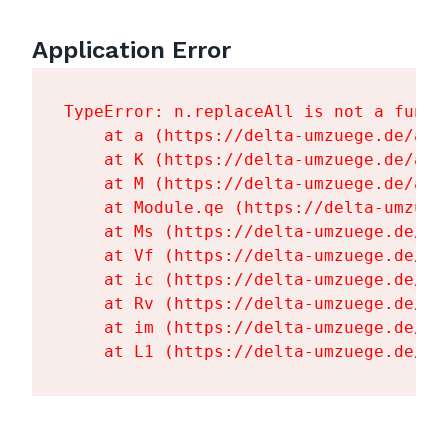
Application Error
TypeError: n.replaceAll is not a functi
    at a (https://delta-umzuege.de/ass
    at K (https://delta-umzuege.de/ass
    at M (https://delta-umzuege.de/ass
    at Module.qe (https://delta-umzueg
    at Ms (https://delta-umzuege.de/as
    at Vf (https://delta-umzuege.de/as
    at ic (https://delta-umzuege.de/as
    at Rv (https://delta-umzuege.de/as
    at im (https://delta-umzuege.de/as
    at L1 (https://delta-umzuege.de/as