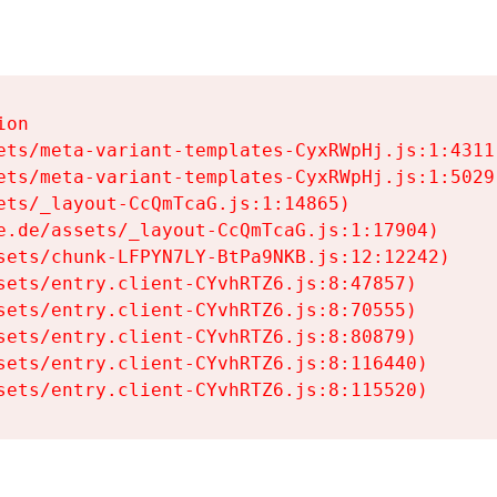
on

ets/meta-variant-templates-CyxRWpHj.js:1:4311)
ets/meta-variant-templates-CyxRWpHj.js:1:5029)
ets/_layout-CcQmTcaG.js:1:14865)

e.de/assets/_layout-CcQmTcaG.js:1:17904)

sets/chunk-LFPYN7LY-BtPa9NKB.js:12:12242)

sets/entry.client-CYvhRTZ6.js:8:47857)

sets/entry.client-CYvhRTZ6.js:8:70555)

sets/entry.client-CYvhRTZ6.js:8:80879)

sets/entry.client-CYvhRTZ6.js:8:116440)

sets/entry.client-CYvhRTZ6.js:8:115520)