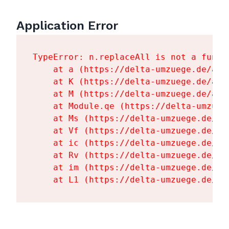
Application Error
TypeError: n.replaceAll is not a functi
    at a (https://delta-umzuege.de/ass
    at K (https://delta-umzuege.de/ass
    at M (https://delta-umzuege.de/ass
    at Module.qe (https://delta-umzueg
    at Ms (https://delta-umzuege.de/as
    at Vf (https://delta-umzuege.de/as
    at ic (https://delta-umzuege.de/as
    at Rv (https://delta-umzuege.de/as
    at im (https://delta-umzuege.de/as
    at L1 (https://delta-umzuege.de/as