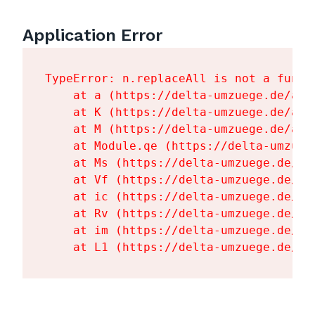
Application Error
TypeError: n.replaceAll is not a functi
    at a (https://delta-umzuege.de/ass
    at K (https://delta-umzuege.de/ass
    at M (https://delta-umzuege.de/ass
    at Module.qe (https://delta-umzueg
    at Ms (https://delta-umzuege.de/as
    at Vf (https://delta-umzuege.de/as
    at ic (https://delta-umzuege.de/as
    at Rv (https://delta-umzuege.de/as
    at im (https://delta-umzuege.de/as
    at L1 (https://delta-umzuege.de/as