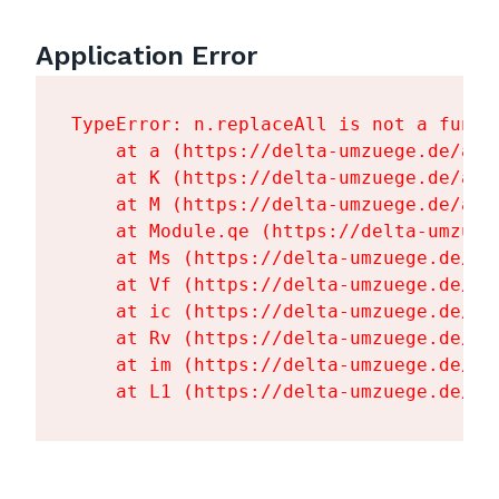
Application Error
TypeError: n.replaceAll is not a functi
    at a (https://delta-umzuege.de/ass
    at K (https://delta-umzuege.de/ass
    at M (https://delta-umzuege.de/ass
    at Module.qe (https://delta-umzueg
    at Ms (https://delta-umzuege.de/as
    at Vf (https://delta-umzuege.de/as
    at ic (https://delta-umzuege.de/as
    at Rv (https://delta-umzuege.de/as
    at im (https://delta-umzuege.de/as
    at L1 (https://delta-umzuege.de/as