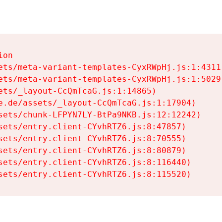
on

ets/meta-variant-templates-CyxRWpHj.js:1:4311)
ets/meta-variant-templates-CyxRWpHj.js:1:5029)
ets/_layout-CcQmTcaG.js:1:14865)

e.de/assets/_layout-CcQmTcaG.js:1:17904)

sets/chunk-LFPYN7LY-BtPa9NKB.js:12:12242)

sets/entry.client-CYvhRTZ6.js:8:47857)

sets/entry.client-CYvhRTZ6.js:8:70555)

sets/entry.client-CYvhRTZ6.js:8:80879)

sets/entry.client-CYvhRTZ6.js:8:116440)

sets/entry.client-CYvhRTZ6.js:8:115520)