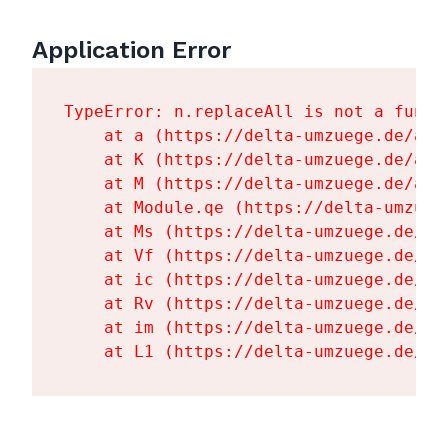
Application Error
TypeError: n.replaceAll is not a functi
    at a (https://delta-umzuege.de/ass
    at K (https://delta-umzuege.de/ass
    at M (https://delta-umzuege.de/ass
    at Module.qe (https://delta-umzueg
    at Ms (https://delta-umzuege.de/as
    at Vf (https://delta-umzuege.de/as
    at ic (https://delta-umzuege.de/as
    at Rv (https://delta-umzuege.de/as
    at im (https://delta-umzuege.de/as
    at L1 (https://delta-umzuege.de/as