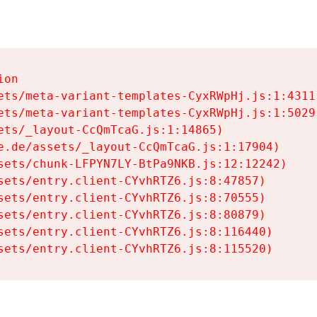
on

ets/meta-variant-templates-CyxRWpHj.js:1:4311)
ets/meta-variant-templates-CyxRWpHj.js:1:5029)
ets/_layout-CcQmTcaG.js:1:14865)

e.de/assets/_layout-CcQmTcaG.js:1:17904)

sets/chunk-LFPYN7LY-BtPa9NKB.js:12:12242)

sets/entry.client-CYvhRTZ6.js:8:47857)

sets/entry.client-CYvhRTZ6.js:8:70555)

sets/entry.client-CYvhRTZ6.js:8:80879)

sets/entry.client-CYvhRTZ6.js:8:116440)

sets/entry.client-CYvhRTZ6.js:8:115520)