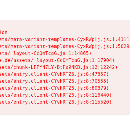
on

ets/meta-variant-templates-CyxRWpHj.js:1:4311)
ets/meta-variant-templates-CyxRWpHj.js:1:5029)
ets/_layout-CcQmTcaG.js:1:14865)

e.de/assets/_layout-CcQmTcaG.js:1:17904)

sets/chunk-LFPYN7LY-BtPa9NKB.js:12:12242)

sets/entry.client-CYvhRTZ6.js:8:47857)

sets/entry.client-CYvhRTZ6.js:8:70555)

sets/entry.client-CYvhRTZ6.js:8:80879)

sets/entry.client-CYvhRTZ6.js:8:116440)

sets/entry.client-CYvhRTZ6.js:8:115520)