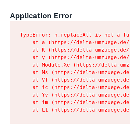
Application Error
TypeError: n.replaceAll is not a functi
    at a (https://delta-umzuege.de/ass
    at K (https://delta-umzuege.de/ass
    at y (https://delta-umzuege.de/ass
    at Module.Xe (https://delta-umzueg
    at Ms (https://delta-umzuege.de/as
    at Vf (https://delta-umzuege.de/as
    at ic (https://delta-umzuege.de/as
    at Yv (https://delta-umzuege.de/as
    at im (https://delta-umzuege.de/as
    at L1 (https://delta-umzuege.de/as