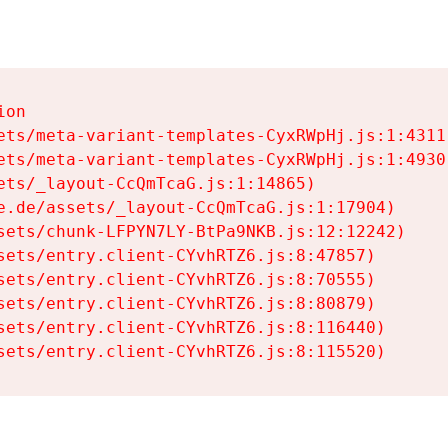
on

ets/meta-variant-templates-CyxRWpHj.js:1:4311)
ets/meta-variant-templates-CyxRWpHj.js:1:4930)
ets/_layout-CcQmTcaG.js:1:14865)

e.de/assets/_layout-CcQmTcaG.js:1:17904)

sets/chunk-LFPYN7LY-BtPa9NKB.js:12:12242)

sets/entry.client-CYvhRTZ6.js:8:47857)

sets/entry.client-CYvhRTZ6.js:8:70555)

sets/entry.client-CYvhRTZ6.js:8:80879)

sets/entry.client-CYvhRTZ6.js:8:116440)

sets/entry.client-CYvhRTZ6.js:8:115520)