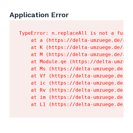
Application Error
TypeError: n.replaceAll is not a functi
    at a (https://delta-umzuege.de/ass
    at K (https://delta-umzuege.de/ass
    at M (https://delta-umzuege.de/ass
    at Module.qe (https://delta-umzueg
    at Ms (https://delta-umzuege.de/as
    at Vf (https://delta-umzuege.de/as
    at ic (https://delta-umzuege.de/as
    at Rv (https://delta-umzuege.de/as
    at im (https://delta-umzuege.de/as
    at L1 (https://delta-umzuege.de/as