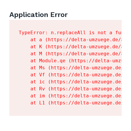
Application Error
TypeError: n.replaceAll is not a functi
    at a (https://delta-umzuege.de/ass
    at K (https://delta-umzuege.de/ass
    at M (https://delta-umzuege.de/ass
    at Module.qe (https://delta-umzueg
    at Ms (https://delta-umzuege.de/as
    at Vf (https://delta-umzuege.de/as
    at ic (https://delta-umzuege.de/as
    at Rv (https://delta-umzuege.de/as
    at im (https://delta-umzuege.de/as
    at L1 (https://delta-umzuege.de/as