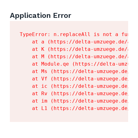
Application Error
TypeError: n.replaceAll is not a functi
    at a (https://delta-umzuege.de/ass
    at K (https://delta-umzuege.de/ass
    at M (https://delta-umzuege.de/ass
    at Module.qe (https://delta-umzueg
    at Ms (https://delta-umzuege.de/as
    at Vf (https://delta-umzuege.de/as
    at ic (https://delta-umzuege.de/as
    at Rv (https://delta-umzuege.de/as
    at im (https://delta-umzuege.de/as
    at L1 (https://delta-umzuege.de/as