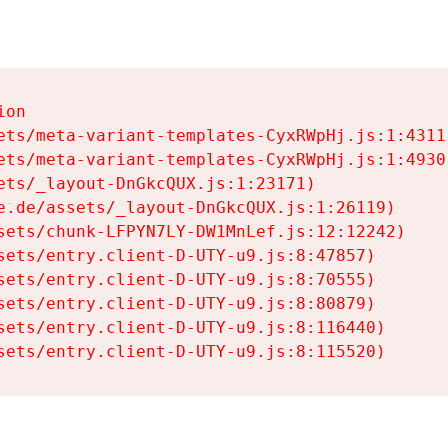
on

ets/meta-variant-templates-CyxRWpHj.js:1:4311)
ets/meta-variant-templates-CyxRWpHj.js:1:4930)
ets/_layout-DnGkcQUX.js:1:23171)

e.de/assets/_layout-DnGkcQUX.js:1:26119)

sets/chunk-LFPYN7LY-DW1MnLef.js:12:12242)

sets/entry.client-D-UTY-u9.js:8:47857)

sets/entry.client-D-UTY-u9.js:8:70555)

sets/entry.client-D-UTY-u9.js:8:80879)

sets/entry.client-D-UTY-u9.js:8:116440)

sets/entry.client-D-UTY-u9.js:8:115520)