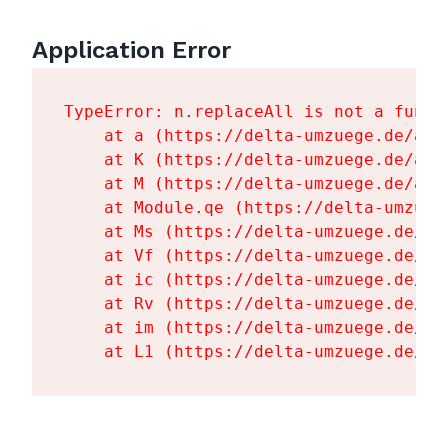
Application Error
TypeError: n.replaceAll is not a functi
    at a (https://delta-umzuege.de/ass
    at K (https://delta-umzuege.de/ass
    at M (https://delta-umzuege.de/ass
    at Module.qe (https://delta-umzueg
    at Ms (https://delta-umzuege.de/as
    at Vf (https://delta-umzuege.de/as
    at ic (https://delta-umzuege.de/as
    at Rv (https://delta-umzuege.de/as
    at im (https://delta-umzuege.de/as
    at L1 (https://delta-umzuege.de/as