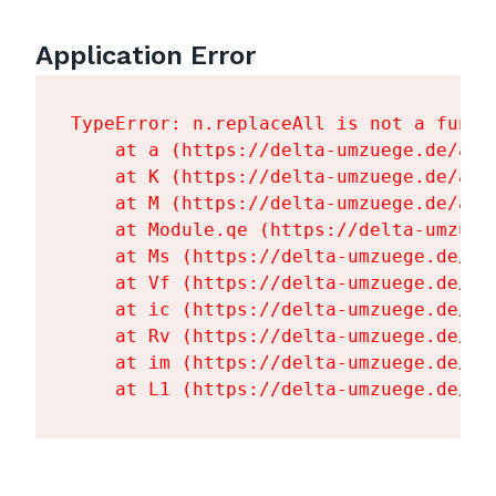
Application Error
TypeError: n.replaceAll is not a functi
    at a (https://delta-umzuege.de/ass
    at K (https://delta-umzuege.de/ass
    at M (https://delta-umzuege.de/ass
    at Module.qe (https://delta-umzueg
    at Ms (https://delta-umzuege.de/as
    at Vf (https://delta-umzuege.de/as
    at ic (https://delta-umzuege.de/as
    at Rv (https://delta-umzuege.de/as
    at im (https://delta-umzuege.de/as
    at L1 (https://delta-umzuege.de/as