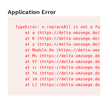
Application Error
TypeError: n.replaceAll is not a functi
    at a (https://delta-umzuege.de/ass
    at K (https://delta-umzuege.de/ass
    at y (https://delta-umzuege.de/ass
    at Module.Xe (https://delta-umzueg
    at Ms (https://delta-umzuege.de/as
    at Vf (https://delta-umzuege.de/as
    at ic (https://delta-umzuege.de/as
    at Yv (https://delta-umzuege.de/as
    at im (https://delta-umzuege.de/as
    at L1 (https://delta-umzuege.de/as