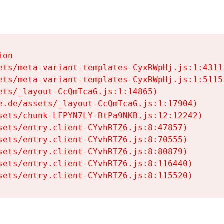
on

ets/meta-variant-templates-CyxRWpHj.js:1:4311)
ets/meta-variant-templates-CyxRWpHj.js:1:5115)
ets/_layout-CcQmTcaG.js:1:14865)

e.de/assets/_layout-CcQmTcaG.js:1:17904)

sets/chunk-LFPYN7LY-BtPa9NKB.js:12:12242)

sets/entry.client-CYvhRTZ6.js:8:47857)

sets/entry.client-CYvhRTZ6.js:8:70555)

sets/entry.client-CYvhRTZ6.js:8:80879)

sets/entry.client-CYvhRTZ6.js:8:116440)

sets/entry.client-CYvhRTZ6.js:8:115520)