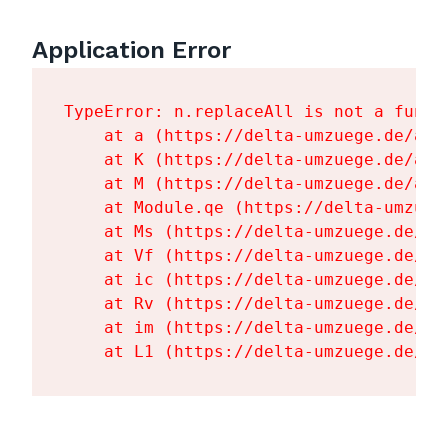
Application Error
TypeError: n.replaceAll is not a functi
    at a (https://delta-umzuege.de/ass
    at K (https://delta-umzuege.de/ass
    at M (https://delta-umzuege.de/ass
    at Module.qe (https://delta-umzueg
    at Ms (https://delta-umzuege.de/as
    at Vf (https://delta-umzuege.de/as
    at ic (https://delta-umzuege.de/as
    at Rv (https://delta-umzuege.de/as
    at im (https://delta-umzuege.de/as
    at L1 (https://delta-umzuege.de/as