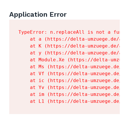
Application Error
TypeError: n.replaceAll is not a functi
    at a (https://delta-umzuege.de/ass
    at K (https://delta-umzuege.de/ass
    at y (https://delta-umzuege.de/ass
    at Module.Xe (https://delta-umzueg
    at Ms (https://delta-umzuege.de/as
    at Vf (https://delta-umzuege.de/as
    at ic (https://delta-umzuege.de/as
    at Yv (https://delta-umzuege.de/as
    at im (https://delta-umzuege.de/as
    at L1 (https://delta-umzuege.de/as