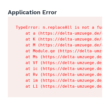
Application Error
TypeError: n.replaceAll is not a functi
    at a (https://delta-umzuege.de/ass
    at K (https://delta-umzuege.de/ass
    at M (https://delta-umzuege.de/ass
    at Module.qe (https://delta-umzueg
    at Ms (https://delta-umzuege.de/as
    at Vf (https://delta-umzuege.de/as
    at ic (https://delta-umzuege.de/as
    at Rv (https://delta-umzuege.de/as
    at im (https://delta-umzuege.de/as
    at L1 (https://delta-umzuege.de/as