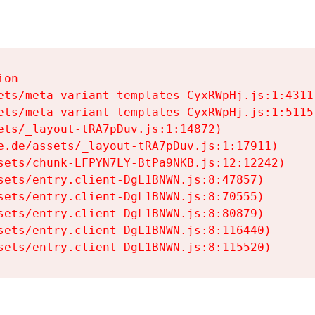
on

ets/meta-variant-templates-CyxRWpHj.js:1:4311)
ets/meta-variant-templates-CyxRWpHj.js:1:5115)
ets/_layout-tRA7pDuv.js:1:14872)

e.de/assets/_layout-tRA7pDuv.js:1:17911)

sets/chunk-LFPYN7LY-BtPa9NKB.js:12:12242)

sets/entry.client-DgL1BNWN.js:8:47857)

sets/entry.client-DgL1BNWN.js:8:70555)

sets/entry.client-DgL1BNWN.js:8:80879)

sets/entry.client-DgL1BNWN.js:8:116440)

sets/entry.client-DgL1BNWN.js:8:115520)