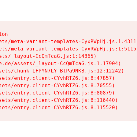
on

ets/meta-variant-templates-CyxRWpHj.js:1:4311)
ets/meta-variant-templates-CyxRWpHj.js:1:5115)
ets/_layout-CcQmTcaG.js:1:14865)

e.de/assets/_layout-CcQmTcaG.js:1:17904)

sets/chunk-LFPYN7LY-BtPa9NKB.js:12:12242)

sets/entry.client-CYvhRTZ6.js:8:47857)

sets/entry.client-CYvhRTZ6.js:8:70555)

sets/entry.client-CYvhRTZ6.js:8:80879)

sets/entry.client-CYvhRTZ6.js:8:116440)

sets/entry.client-CYvhRTZ6.js:8:115520)