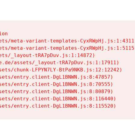
on

ets/meta-variant-templates-CyxRWpHj.js:1:4311)
ets/meta-variant-templates-CyxRWpHj.js:1:5115)
ets/_layout-tRA7pDuv.js:1:14872)

e.de/assets/_layout-tRA7pDuv.js:1:17911)

sets/chunk-LFPYN7LY-BtPa9NKB.js:12:12242)

sets/entry.client-DgL1BNWN.js:8:47857)

sets/entry.client-DgL1BNWN.js:8:70555)

sets/entry.client-DgL1BNWN.js:8:80879)

sets/entry.client-DgL1BNWN.js:8:116440)

sets/entry.client-DgL1BNWN.js:8:115520)