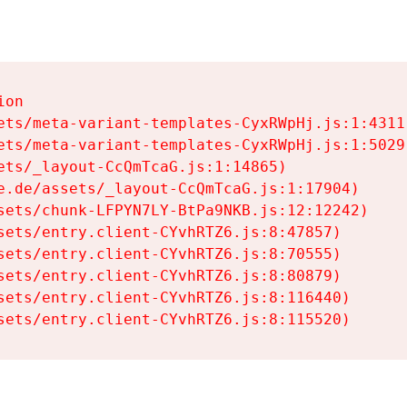
on

ets/meta-variant-templates-CyxRWpHj.js:1:4311)
ets/meta-variant-templates-CyxRWpHj.js:1:5029)
ets/_layout-CcQmTcaG.js:1:14865)

e.de/assets/_layout-CcQmTcaG.js:1:17904)

sets/chunk-LFPYN7LY-BtPa9NKB.js:12:12242)

sets/entry.client-CYvhRTZ6.js:8:47857)

sets/entry.client-CYvhRTZ6.js:8:70555)

sets/entry.client-CYvhRTZ6.js:8:80879)

sets/entry.client-CYvhRTZ6.js:8:116440)

sets/entry.client-CYvhRTZ6.js:8:115520)