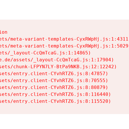
on

ets/meta-variant-templates-CyxRWpHj.js:1:4311)
ets/meta-variant-templates-CyxRWpHj.js:1:5029)
ets/_layout-CcQmTcaG.js:1:14865)

e.de/assets/_layout-CcQmTcaG.js:1:17904)

sets/chunk-LFPYN7LY-BtPa9NKB.js:12:12242)

sets/entry.client-CYvhRTZ6.js:8:47857)

sets/entry.client-CYvhRTZ6.js:8:70555)

sets/entry.client-CYvhRTZ6.js:8:80879)

sets/entry.client-CYvhRTZ6.js:8:116440)

sets/entry.client-CYvhRTZ6.js:8:115520)