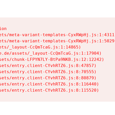
on

ets/meta-variant-templates-CyxRWpHj.js:1:4311)
ets/meta-variant-templates-CyxRWpHj.js:1:5029)
ets/_layout-CcQmTcaG.js:1:14865)

e.de/assets/_layout-CcQmTcaG.js:1:17904)

sets/chunk-LFPYN7LY-BtPa9NKB.js:12:12242)

sets/entry.client-CYvhRTZ6.js:8:47857)

sets/entry.client-CYvhRTZ6.js:8:70555)

sets/entry.client-CYvhRTZ6.js:8:80879)

sets/entry.client-CYvhRTZ6.js:8:116440)

sets/entry.client-CYvhRTZ6.js:8:115520)